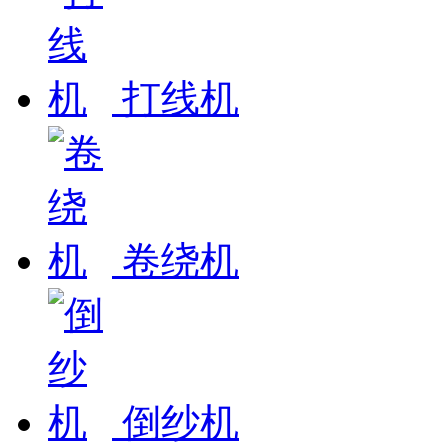
打线机
卷绕机
倒纱机