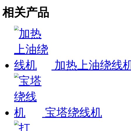
相关产品
加热上油绕线
宝塔绕线机