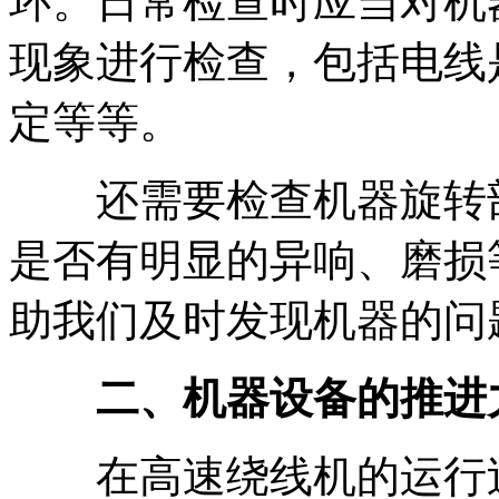
环。日常检查时应当对机
现象进行检查，包括电线
定等等。
还需要检查机器旋转部
是否有明显的异响、磨损
助我们及时发现机器的问
二、机器设备的推进
在高速绕线机的运行过