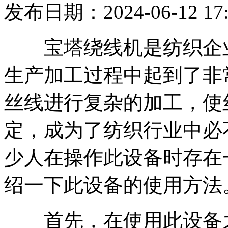
发布日期：2024-06-12 17:
宝塔绕线机是纺织企业
生产加工过程中起到了非
丝线进行复杂的加工，使
定，成为了纺织行业中必
少人在操作此设备时存在
绍一下此设备的使用方法
首先，在使用此设备之