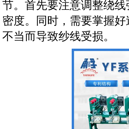
节。首先要注意调整绕线
密度。同时，需要掌握好
不当而导致纱线受损。