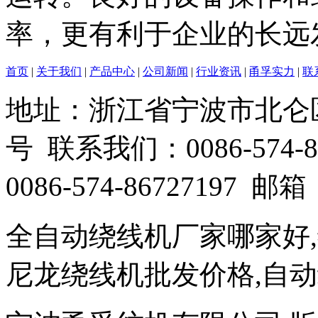
率，更有利于企业的长远
首页
|
关于我们
|
产品中心
|
公司新闻
|
行业资讯
|
甬孚实力
|
联
地址：浙江省宁波市北仑
号 联系我们：0086-574-86
0086-574-86727197 邮箱：
全自动绕线机厂家哪家好
尼龙绕线机批发价格,自