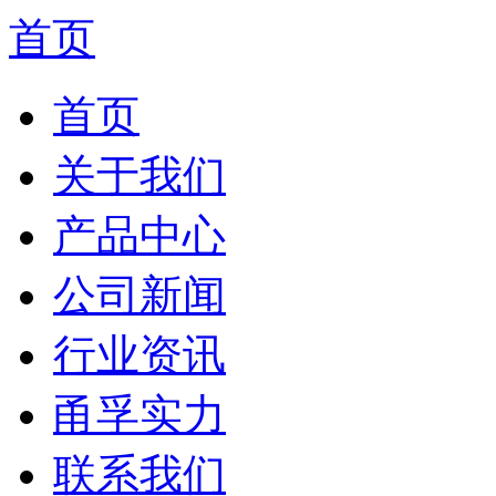
首页
首页
关于我们
产品中心
公司新闻
行业资讯
甬孚实力
联系我们