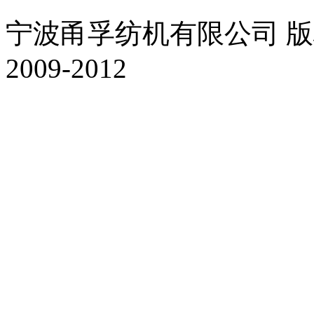
宁波甬孚纺机有限公司 版权所有 Al
2009-2012